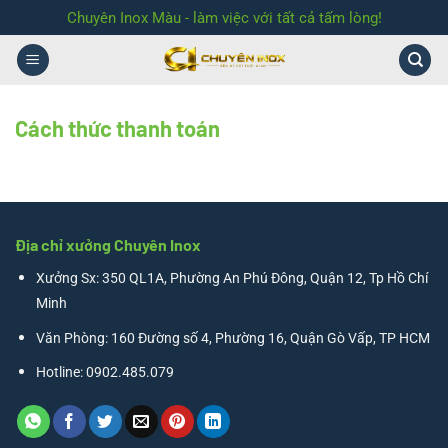
Bỏ
Chuyên Inox Màu - làm việc với tất cả tấm lòng!
qua
nội
dung
Cách thức thanh toán
Địa chỉ xưởng Chuyên Inox
Xưởng Sx: 350 QL1A, Phường An Phú Đông, Quận 12, Tp Hồ Chí
Minh
Văn Phòng: 160 Đường số 4, Phường 16, Quận Gò Vấp, TP HCM
Hotline: 0902.485.079