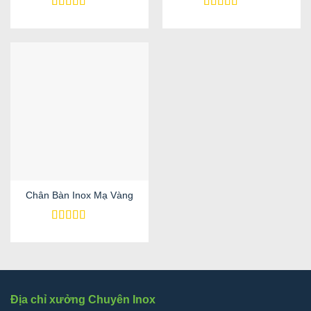
Được xếp
Được xếp
hạng
5
5 sao
hạng
5
5 sao
Chân Bàn Inox Mạ Vàng
Được xếp
hạng
5
5 sao
Địa chỉ xưởng Chuyên Inox