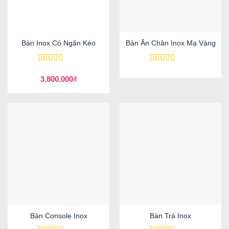
Bàn Inox Có Ngăn Kéo
Bàn Ăn Chân Inox Mạ Vàng
Được xếp
Được xếp
hạng
5
5 sao
hạng
5
5 sao
3.800.000
₫
Bàn Console Inox
Bàn Trà Inox