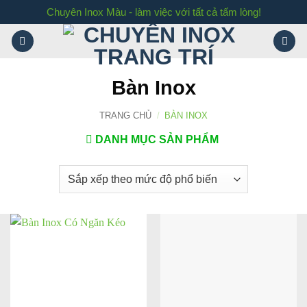
Bỏ
Chuyên Inox Màu - làm việc với tất cả tấm lòng!
qua
nội
dung
Bàn Inox
TRANG CHỦ
/
BÀN INOX
DANH MỤC SẢN PHẨM