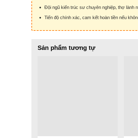
Đội ngũ kiến trúc sư chuyên nghiệp, thợ lành n
Tiến độ chính xác, cam kết hoàn tiền nếu khôn
Sản phẩm tương tự
Giới Thiệu Về Giá Treo Ly Q
Giá treo ly quầy bar inox
là phụ kiện được thiế
gian bếp gia đình. Sản phẩm này không chỉ giú
doanh.