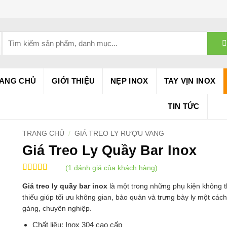
Tìm
kiếm:
ANG CHỦ
GIỚI THIỆU
NẸP INOX
TAY VỊN INOX
TIN TỨC
TRANG CHỦ
/
GIÁ TREO LY RƯỢU VANG
Giá Treo Ly Quầy Bar Inox
(
1
đánh giá của khách hàng)
5
1
trên 5 dựa
Giá treo ly quầy bar inox
là một trong những phụ kiện không 
trên
đánh
giá
thiếu giúp tối ưu không gian, bảo quản và trưng bày ly một các
gàng, chuyên nghiệp.
Chất liệu: Inox 304 cao cấp