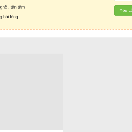
ghề , tận tâm
g hài lòng
Giá Treo Ly Quầy Bar Inox
uầy Bar Inox
t kế chuyên dùng để trưng bày và bảo quản ly rượu trong các
p bạn sắp xếp, lưu trữ ly một cách gọn gàng mà còn góp phầ