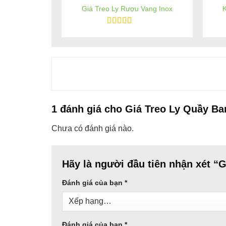
Giá Treo Ly Rượu Vang Inox
Vai Trò Trong Trang Trí Và Bảo Quả
Tối ưu hóa không gian:
Với thiết kế độc đáo
Được xếp
hạng
5
5 sao
Tăng tính chuyên nghiệp:
Một quầy bar được 
mạnh mẽ với khách hàng.
Bảo quản an toàn:
Sản phẩm giúp bảo vệ ly tr
1 đánh giá cho
Giá Treo Ly Quầy Ba
Chưa có đánh giá nào.
Hãy là người đầu tiên nhận xét “
Đánh giá của bạn
*
Đánh giá của bạn
*