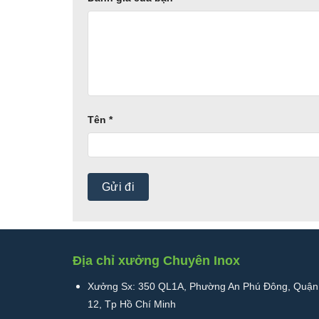
Tên
*
Địa chỉ xưởng Chuyên Inox
Xưởng Sx: 350 QL1A, Phường An Phú Đông, Quận
Chất Liệu Và Công Nghệ Gia Công
12, Tp Hồ Chí Minh