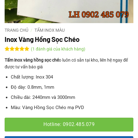
TRANG CHỦ
/
TẤM INOX MÀU
Inox Vàng Hồng Sọc Chéo
(
1
đánh giá của khách hàng)
5
1
trên 5
Tấm inox vàng hồng sọc ché
o luôn có sẵn tại kho, liên hệ ngay để
dựa trên
đánh giá
được tư vấn báo giá
Chất lượng: Inox 304
Độ dày: 0.8mm, 1mm
Chiều dài: 2440mm và 3000mm
Màu: Vàng Hồng Sọc Chéo mạ PVD
Hotline: 0902.485.079