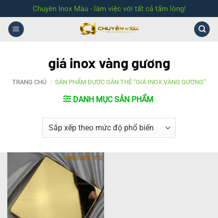
Bỏ
Chuyên Inox Màu - làm việc với tất cả tấm lòng!
qua
nội
dung
giá inox vàng gương
TRANG CHỦ
/
SẢN PHẨM ĐƯỢC GẮN THẺ “GIÁ INOX VÀNG GƯƠNG”
DANH MỤC SẢN PHẨM