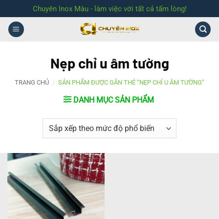
Bỏ
Chuyên Inox Màu - làm việc với tất cả tấm lòng!
qua
nội
dung
Nẹp chỉ u âm tường
TRANG CHỦ
/
SẢN PHẨM ĐƯỢC GẮN THẺ “NẸP CHỈ U ÂM TƯỜNG”
DANH MỤC SẢN PHẨM