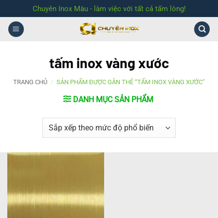
Bỏ
Chuyên Inox Màu - làm việc với tất cả tấm lòng!
qua
nội
dung
tấm inox vàng xước
TRANG CHỦ
/
SẢN PHẨM ĐƯỢC GẮN THẺ “TẤM INOX VÀNG XƯỚC”
DANH MỤC SẢN PHẨM