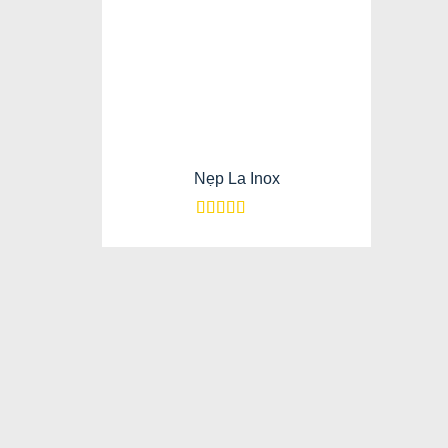
Nẹp La Inox
Được xếp
hạng
5
5 sao