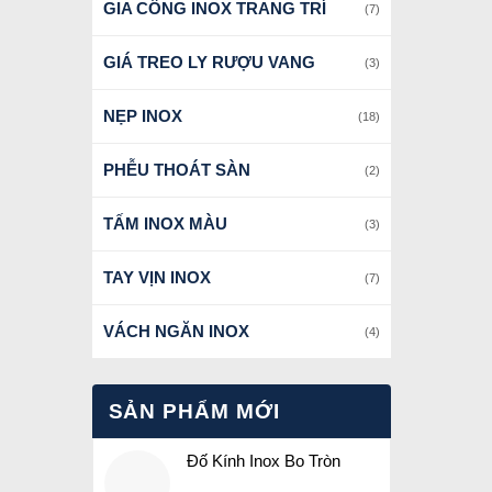
GIA CÔNG INOX TRANG TRÍ
(7)
GIÁ TREO LY RƯỢU VANG
(3)
NẸP INOX
(18)
PHỄU THOÁT SÀN
(2)
TẤM INOX MÀU
(3)
TAY VỊN INOX
(7)
VÁCH NGĂN INOX
(4)
SẢN PHẨM MỚI
Đố Kính Inox Bo Tròn