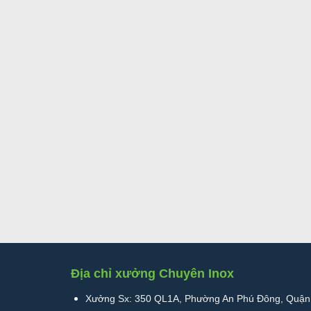
Địa chỉ xưởng Chuyên Inox
Xưởng Sx: 350 QL1A, Phường An Phú Đông, Quận