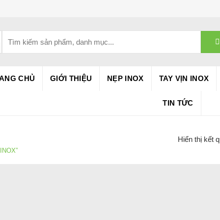
Tìm
kiếm:
ANG CHỦ
GIỚI THIỆU
NẸP INOX
TAY VỊN INOX
TIN TỨC
Hiển thị kết 
INOX”