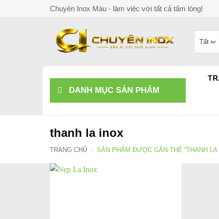
Bỏ
Chuyên Inox Màu - làm việc với tất cả tấm lòng!
qua
nội
dung
TR
DANH MỤC SẢN PHẨM
thanh la inox
TRANG CHỦ
/
SẢN PHẨM ĐƯỢC GẮN THẺ “THANH LA 