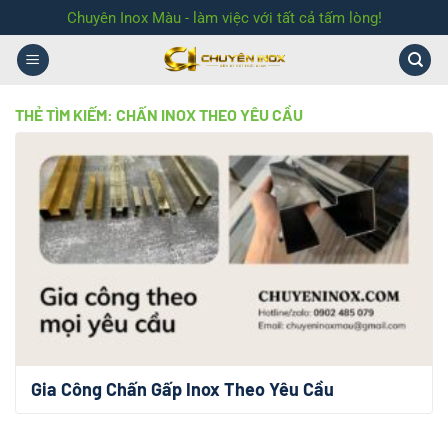
Bỏ
Chuyên Inox Màu - làm việc với tất cả tấm lòng!
qua
nội
dung
THẺ TÌM KIẾM:
CHẤN INOX THEO YÊU CẦU
Gia Công Chấn Gấp Inox Theo Yêu Cầu