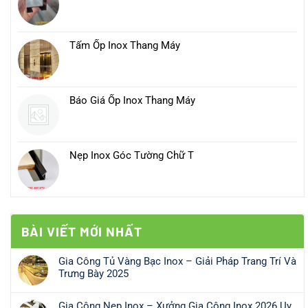
Tấm Ốp Inox Thang Máy
Báo Giá Ốp Inox Thang Máy
Nẹp Inox Góc Tường Chữ T
BÀI VIẾT MỚI NHẤT
Gia Công Tủ Vàng Bạc Inox – Giải Pháp Trang Trí Và
Trưng Bày 2025
Không
có
Gia Công Nẹp Inox – Xưởng Gia Công Inox 2026 Uy