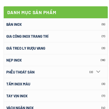
DANH MỤC SẢN PHẨM
BÀN INOX
(5)
GIA CÔNG INOX TRANG TRÍ
(7)
GIÁ TREO LY RƯỢU VANG
(3)
NẸP INOX
(18)
PHỄU THOÁT SÀN
(2)
TẤM INOX MÀU
(3)
TAY VỊN INOX
(7)
VÁCH NGĂN INOX
(4)