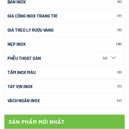
BÀN INOX
(5)
GIA CÔNG INOX TRANG TRÍ
(7)
GIÁ TREO LY RƯỢU VANG
(3)
NẸP INOX
(18)
PHỄU THOÁT SÀN
(2)
TẤM INOX MÀU
(3)
TAY VỊN INOX
(7)
VÁCH NGĂN INOX
(4)
SẢN PHẨM MỚI NHẤT