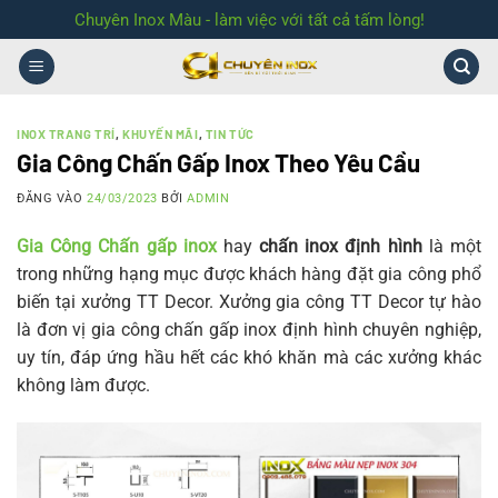
Bỏ
Chuyên Inox Màu - làm việc với tất cả tấm lòng!
qua
nội
dung
INOX TRANG TRÍ
,
KHUYẾN MÃI
,
TIN TỨC
Gia Công Chấn Gấp Inox Theo Yêu Cầu
ĐĂNG VÀO
24/03/2023
BỞI
ADMIN
Gia Công Chấn gấp inox
hay
chấn inox định hình
là một
trong những hạng mục được khách hàng đặt gia công phổ
biến tại xưởng TT Decor. Xưởng gia công TT Decor tự hào
là đơn vị gia công chấn gấp inox định hình chuyên nghiệp,
uy tín, đáp ứng hầu hết các khó khăn mà các xưởng khác
không làm được.