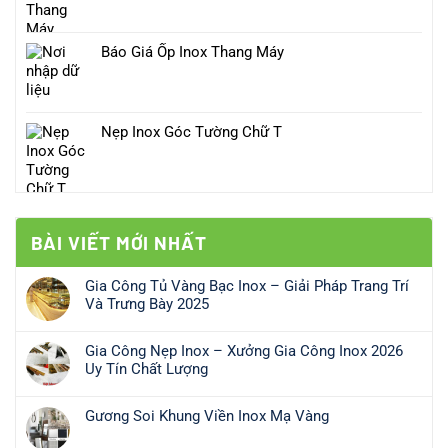
Báo Giá Ốp Inox Thang Máy
Nẹp Inox Góc Tường Chữ T
BÀI VIẾT MỚI NHẤT
Gia Công Tủ Vàng Bạc Inox – Giải Pháp Trang Trí
Và Trưng Bày 2025
Không
có
Gia Công Nẹp Inox – Xưởng Gia Công Inox 2026
bình
Uy Tín Chất Lượng
luận
Không
ở
có
Gia
Gương Soi Khung Viền Inox Mạ Vàng
bình
Công
Không
luận