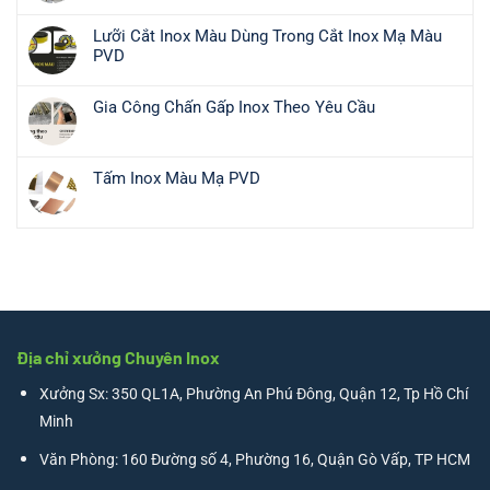
Tủ
có
ở
Vàng
bình
Gia
Lưỡi Cắt Inox Màu Dùng Trong Cắt Inox Mạ Màu
Bạc
luận
Công
PVD
Inox
ở
Nẹp
Không
–
Gương
Inox
có
Giải
Soi
Gia Công Chấn Gấp Inox Theo Yêu Cầu
–
bình
Pháp
Khung
Không
Xưởng
luận
Trang
Viền
có
Gia
ở
Trí
Inox
bình
Công
Lưỡi
Tấm Inox Màu Mạ PVD
Và
Mạ
luận
Inox
Cắt
Trưng
Không
Vàng
ở
2026
Inox
Bày
có
Gia
Uy
Màu
2025
bình
Công
Tín
Dùng
luận
Chấn
Chất
Trong
ở
Gấp
Lượng
Cắt
Tấm
Inox
Inox
Inox
Theo
Mạ
Màu
Yêu
Màu
Địa chỉ xưởng Chuyên Inox
Mạ
Cầu
PVD
PVD
Xưởng Sx: 350 QL1A, Phường An Phú Đông, Quận 12, Tp Hồ Chí
Minh
Văn Phòng: 160 Đường số 4, Phường 16, Quận Gò Vấp, TP HCM