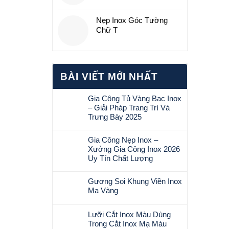
Nẹp Inox Góc Tường
Chữ T
BÀI VIẾT MỚI NHẤT
Gia Công Tủ Vàng Bạc Inox
– Giải Pháp Trang Trí Và
Trưng Bày 2025
Không
có
Gia Công Nẹp Inox –
bình
Xưởng Gia Công Inox 2026
luận
Uy Tín Chất Lượng
ở
Không
Gia
có
Gương Soi Khung Viền Inox
Công
bình
Mạ Vàng
Tủ
luận
Vàng
Không
ở
Bạc
có
Lưỡi Cắt Inox Màu Dùng
Gia
Inox
bình
Trong Cắt Inox Mạ Màu
Công