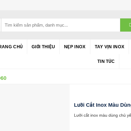
Tìm
kiếm:
RANG CHỦ
GIỚI THIỆU
NẸP INOX
TAY VỊN INOX
TIN TỨC
960
Lưỡi Cắt Inox Màu Dù
Lưỡi cắt inox màu dùng chủ yếu