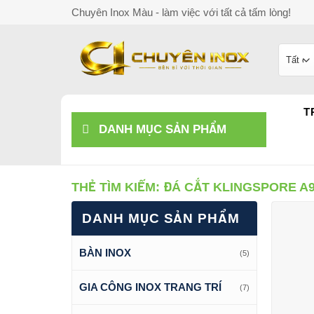
Bỏ
Chuyên Inox Màu - làm việc với tất cả tấm lòng!
qua
nội
dung
T
DANH MỤC SẢN PHẨM
THẺ TÌM KIẾM:
ĐÁ CẮT KLINGSPORE A
DANH MỤC SẢN PHẨM
BÀN INOX
(5)
GIA CÔNG INOX TRANG TRÍ
(7)