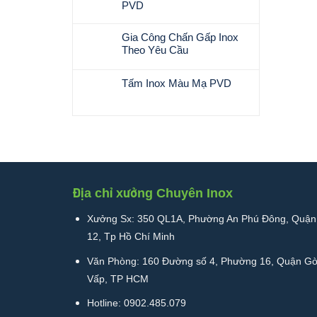
–
luận
PVD
Nẹp
Giải
ở
Inox
Không
Pháp
Gương
–
có
Gia Công Chấn Gấp Inox
Trang
Soi
Xưởng
bình
Theo Yêu Cầu
Trí
Khung
Gia
luận
Và
Viền
Không
Công
ở
Trưng
Inox
có
Inox
Tấm Inox Màu Mạ PVD
Lưỡi
Bày
Mạ
bình
2026
Cắt
Không
2025
Vàng
luận
Uy
Inox
có
ở
Tín
Màu
bình
Gia
Chất
Dùng
luận
Công
Lượng
Trong
ở
Chấn
Cắt
Tấm
Gấp
Inox
Inox
Inox
Mạ
Màu
Địa chỉ xưởng Chuyên Inox
Theo
Màu
Mạ
Yêu
PVD
PVD
Cầu
Xưởng Sx: 350 QL1A, Phường An Phú Đông, Quận
12, Tp Hồ Chí Minh
Văn Phòng: 160 Đường số 4, Phường 16, Quận G
Vấp, TP HCM
Hotline: 0902.485.079