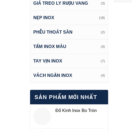
GIÁ TREO LY RƯỢU VANG
(3)
NẸP INOX
(18)
PHỄU THOÁT SÀN
(2)
TẤM INOX MÀU
(3)
TAY VỊN INOX
(7)
VÁCH NGĂN INOX
(4)
SẢN PHẨM MỚI NHẤT
Đố Kính Inox Bo Tròn