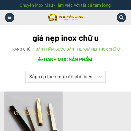
Bỏ
Chuyên Inox Màu - làm việc với tất cả tấm lòng!
qua
nội
dung
giá nẹp inox chữ u
TRANG CHỦ
/
SẢN PHẨM ĐƯỢC GẮN THẺ “GIÁ NẸP INOX CHỮ U”
DANH MỤC SẢN PHẨM