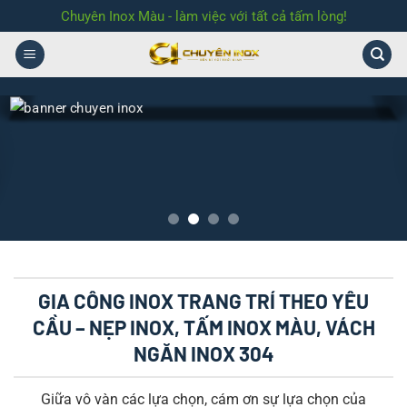
Bỏ
Chuyên Inox Màu - làm việc với tất cả tấm lòng!
qua
nội
dung
GIA CÔNG INOX TRANG TRÍ THEO YÊU
CẦU – NẸP INOX, TẤM INOX MÀU, VÁCH
NGĂN INOX 304
Giữa vô vàn các lựa chọn, cám ơn sự lựa chọn của