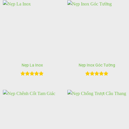
Nẹp La Inox
Nẹp Inox Góc Tường
Được xếp
Được xếp
hạng
5
5
hạng
5
5
sao
sao