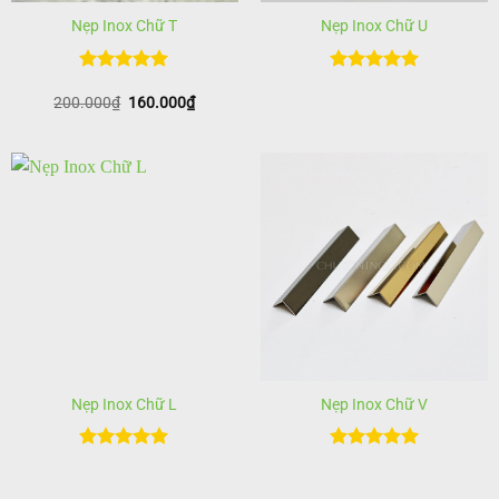
Nẹp Inox Chữ T
Nẹp Inox Chữ U
Được xếp
Được xếp
200.000
hạng
₫
5
160.000
5
₫
hạng
5
5
sao
sao
Nẹp Inox Chữ L
Nẹp Inox Chữ V
Được xếp
Được xếp
hạng
5
5
hạng
5
5
sao
sao