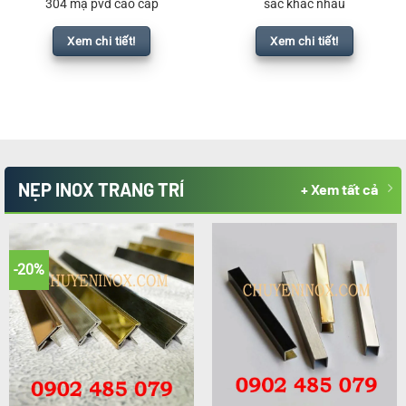
304 mạ pvd cao cấp
sắc khác nhau
Xem chi tiết!
Xem chi tiết!
NẸP INOX TRANG TRÍ
+ Xem tất cả
-20%