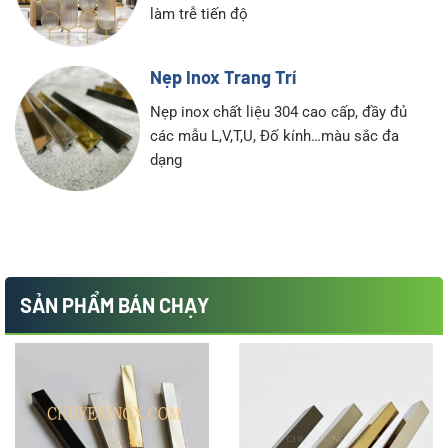
làm trễ tiến độ
Nẹp Inox Trang Trí
Nẹp inox chất liệu 304 cao cấp, đầy đủ
các mẫu L,V,T,U, Đố kính…màu sắc đa
dạng
SẢN PHẨM BÁN CHẠY