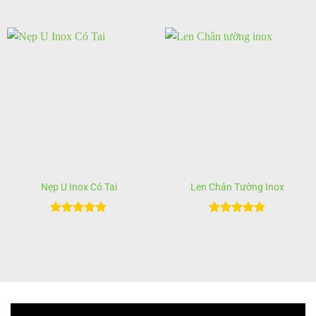
Được xếp
Được xếp
hạng
5
5
hạng
5
5
sao
sao
Nẹp U Inox Có Tai
Len Chân Tường Inox
Được xếp
Được xếp
hạng
5
5
hạng
5
5
sao
sao